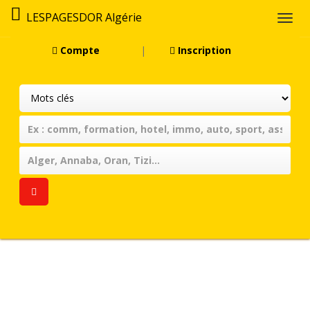
LESPAGESDOR Algérie
Togg
navi
Compte
|
Inscription