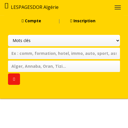
LESPAGESDOR Algérie
Togg
navi
Compte
|
Inscription