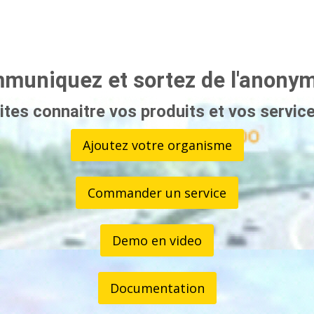
muniquez et sortez de l'anonyma
ites connaitre vos produits et vos service
Ajoutez votre organisme
Commander un service
Demo en video
Documentation