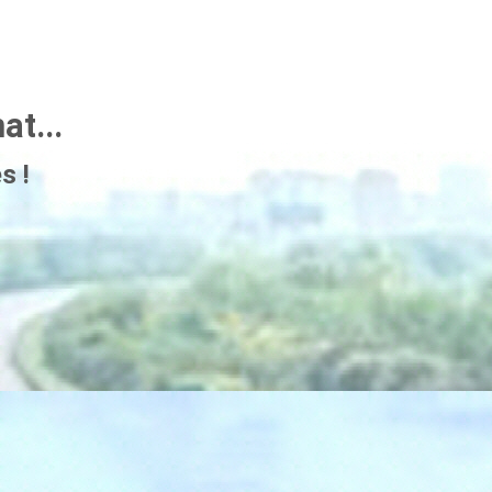
t...
s !