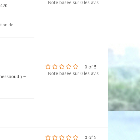
Note basée sur 0 les avis
9470
ction de
0 of 5
Note basée sur 0 les avis
 messaoud ) ~
0 of 5