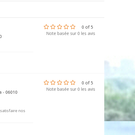
0 of 5
Note basée sur 0 les avis
0
0 of 5
Note basée sur 0 les avis
a - 06010
satisfaire nos