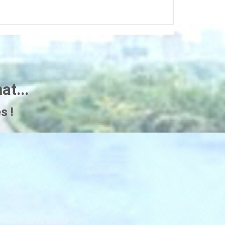
t...
s !