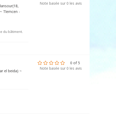
Note basée sur 0 les avis
Mansour(18,
 ~ Tlemcen -
ie du bâtiment.
0 of 5
Note basée sur 0 les avis
 el beida) ~