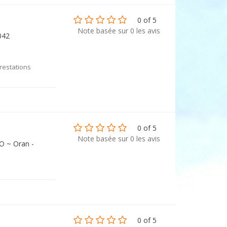
0 of 5
Note basée sur 0 les avis
6042
prestations
0 of 5
Note basée sur 0 les avis
O ~ Oran -
0 of 5