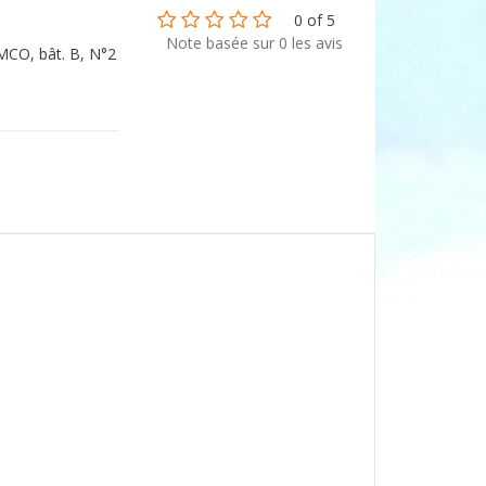
0 of 5
Note basée sur 0 les avis
CO, bât. B, N°2