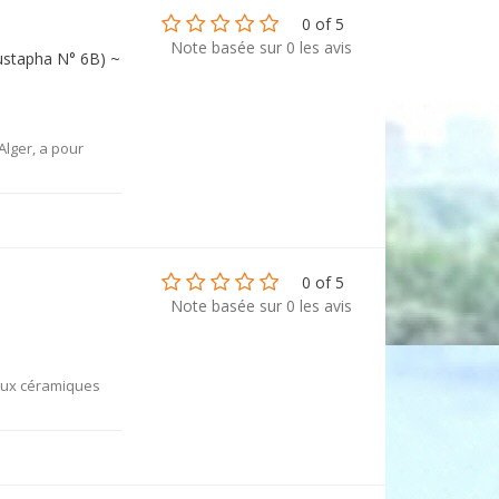
0 of 5
Note basée sur 0 les avis
ustapha N° 6B) ~
Alger, a pour
0 of 5
Note basée sur 0 les avis
eaux céramiques