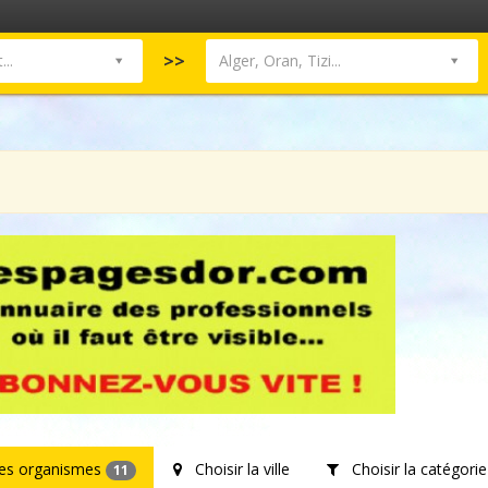
>>
..
Alger, Oran, Tizi...
les organismes
Choisir la ville
Choisir la catégorie
11