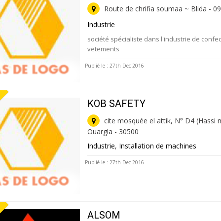
Route de chrifia soumaa ~ Blida - 0
Industrie
société spécialiste dans l'industrie de confe
vetements
Publié le : 27th Dec 2016
KOB SAFETY
cite mosquée el attik, N° D4 (Hassi
Ouargla - 30500
Industrie
,
Installation de machines
Publié le : 27th Dec 2016
ALSOM