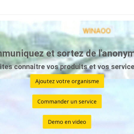
muniquez et sortez de l'anonyma
ites connaitre vos produits et vos service
Ajoutez votre organisme
Commander un service
Demo en video