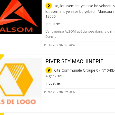
18, lotissement yelesse bd yebedri 
lotissement yelesse bd yebedri Mansour)
13000
Industrie
L’entreprise ALSOM spécialisée dans la chim
Dans...
Publié le : 27th Dec 2016
RIVER SEY MACHINERIE
Cité Communale Groupe 07 N° 04(Dar
Alger - 16000
Industrie
Publié le : 27th Dec 2016