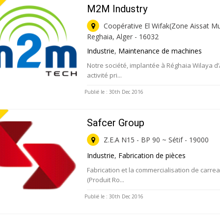
M2M Industry
Coopérative El Wifak(Zone Aissat M
Reghaia, Alger - 16032
Industrie
,
Maintenance de machines
Notre société, implantée à Réghaia Wilaya d’
activité pri...
Publié le : 30th Dec 2016
Safcer Group
Z.E.A N15 - BP 90 ~ Sétif - 19000
Industrie
,
Fabrication de pièces
Fabrication et la commercialisation de carr
(Produit Ro...
Publié le : 30th Dec 2016