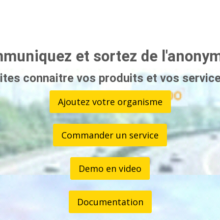
muniquez et sortez de l'anonyma
ites connaitre vos produits et vos service
Ajoutez votre organisme
Commander un service
Demo en video
Documentation