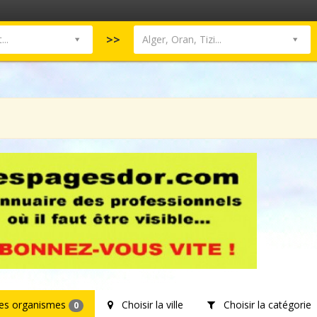
>>
..
Alger, Oran, Tizi...
les organismes
Choisir la ville
Choisir la catégorie
0