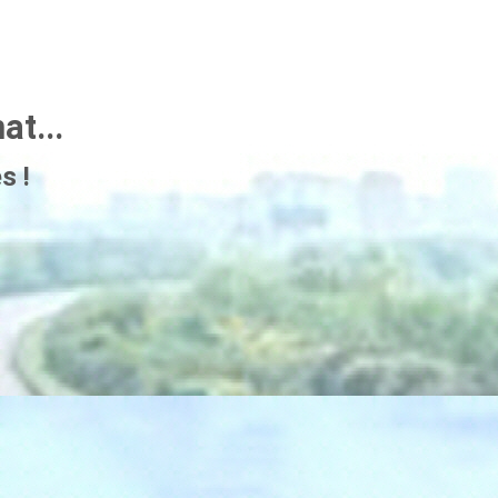
t...
s !