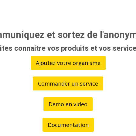
muniquez et sortez de l'anonyma
ites connaitre vos produits et vos service
Ajoutez votre organisme
Commander un service
Demo en video
Documentation