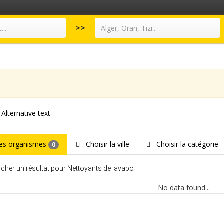
>>
les organismes
Choisir la ville
Choisir la catégorie
0
cher un résultat pour Nettoyants de lavabo
No data found...