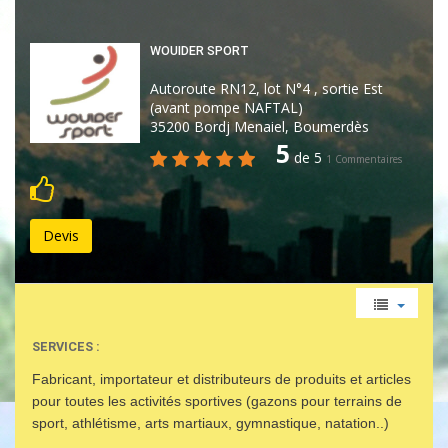
WOUIDER SPORT
Autoroute RN12, lot N°4 , sortie Est
(avant pompe NAFTAL)
35200 Bordj Menaiel, Boumerdès
5
de 5
1 Commentaires
Devis
SERVICES :
Fabricant, importateur et distributeurs de produits et articles
pour toutes les activités sportives (gazons pour terrains de
sport, athlétisme, arts martiaux, gymnastique, natation..)