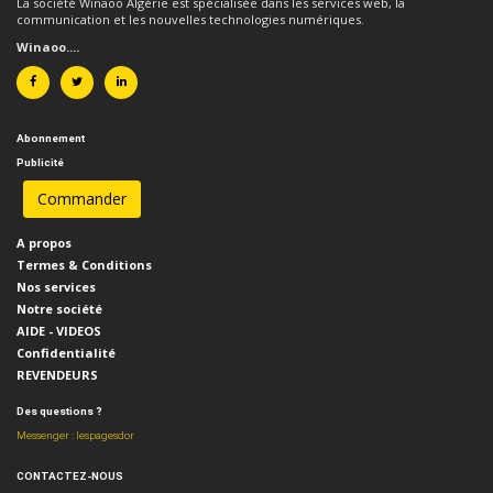
La société Winaoo Algérie est spécialisée dans les services web, la
communication et les nouvelles technologies numériques.
Winaoo....
Abonnement
Publicité
A propos
Termes & Conditions
Nos services
Notre société
AIDE - VIDEOS
Confidentialité
REVENDEURS
Des questions ?
Messenger : lespagesdor
CONTACTEZ-NOUS