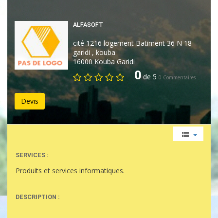
ALFASOFT
cité 1216 logement Batiment 36 N 18
garidi , kouba
16000 Kouba Garidi
0
de 5
0 Commentaires
Devis
SERVICES :
Produits et services informatiques.
DESCRIPTION :