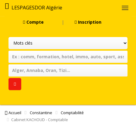
LESPAGESDOR Algérie
Togg
navi
Compte
|
Inscription
Accueil
Constantine
Comptabilité
Cabinet KACHOUD - Comptable