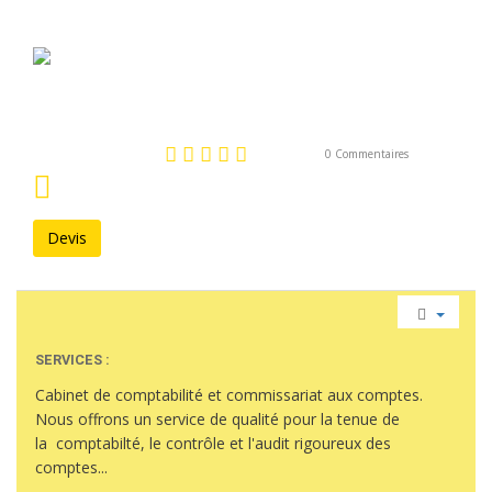
Cabinet KACHOUD - Comptable
Cité Ben Zekri , Bt C, N°128
25002 Constantine
0
de 5
0 Commentaires
Devis
SERVICES :
Cabinet de comptabilité et commissariat aux comptes.
Nous offrons un service de qualité pour la tenue de
la comptabilté, le contrôle et l'audit rigoureux des
comptes...